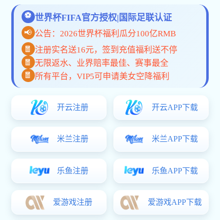
从这里开始
覆盖实时赛事、专业数据、高清视频，
明升官网
APP
与网页版为您提供便捷的体育服务。
APP下载
网页版入口
首页
/
体育动态
/ 正文
2026-05-20 07:30
73 次阅读
内马尔回应挠耳朵动作引争议称媒体过于