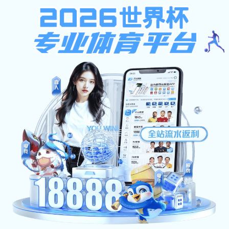
注册入口
明升官网
—— 比赛数据