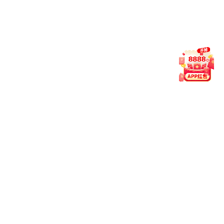
达方式。我们不能以单一标准去要求所有人都遵循同
样规范，因为这既不现实，也不公正。
其次，通过建立健康合理的信息传播渠道，可以减少
误解与争议。例如，各类社交平台可以成为选手直接
向粉丝解释自己行为的平台，而非依赖传统媒体进行
二次传播。此外，加强对于体育文化教育，让更多人
理解竞技背后的艰辛与挑战，也是十分必要的一步。
最后，我们要意识到竞技场上不仅仅是胜负，更是人
格魅力及团队精神展现的平台。在这个过程中，每位
参与者都有权利通过不同方式来释放情感与压力，因
此我们应当给予充分理解与尊重，以促进整个体育圈
更为积极向上的发展方向。